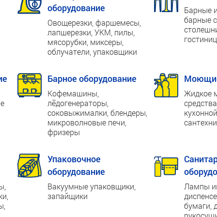
оборудование
Барные и
барные с
Овощерезки, фаршемесы,
столешни
лапшерезки, УКМ, пилы,
гостиниц
мясорубки, миксеры,
облучатели, упаковщики
ие
Барное оборудование
Моющие
Кофемашины,
Жидкое 
ые
лёдогенераторы,
средства
соковыжималки, блендеры,
кухонной
микроволновые печи,
сантехни
фризеры
Упаковочное
Санитар
оборудование
оборуд
ы,
Вакуумные упаковщики,
Лампы и
ки,
запайщики
диспенсе
ы,
бумаги, 
рукосуш