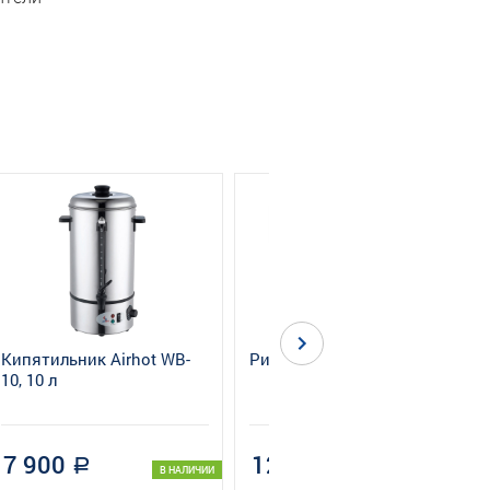
Кипятильник Airhot WB-
Рисоварка RC-5 AIRHOT
10, 10 л
7 900
12 650
a
a
В НАЛИЧИИ
В НАЛИЧИИ