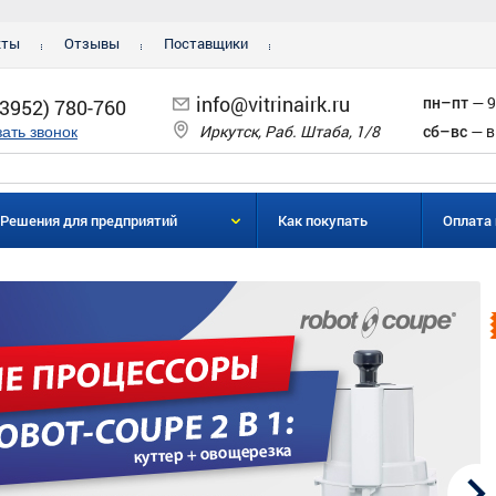
кты
Отзывы
Поставщики
info@vitrinairk.ru
пн–пт
— 9
(3952) 780-760
Иркутск, Раб. Штаба, 1/8
сб–вс
— в
зать звонок
Решения для предприятий
Как покупать
Оплата 