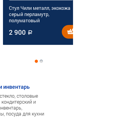
Стул Чили металл, экокожа
Льдогенератор Cooleq ZB-12
серый перламутр,
полуматовый
2 900
11 500
a
a
и инвентарь
стекло, столовые
 кондитерский и
нвентарь,
ы, посуда для кухни