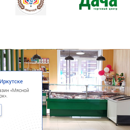
Next
 Иркутске
азин «Мясной
рк».