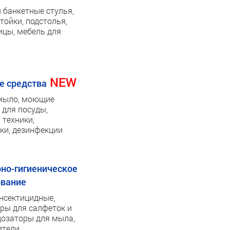
 банкетные стулья,
тойки, подстолья,
цы, мебель для
NEW
 средства
мыло, моющие
 для посуды,
 техники,
ки, дезинфекции
но-гигиеническое
ование
нсектицидные,
ры для салфеток и
дозаторы для мыла,
ители