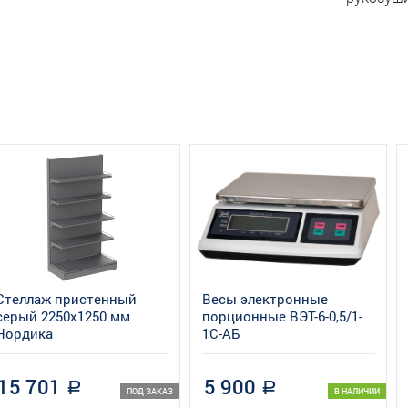
Стеллаж пристенный
Весы электронные
серый 2250х1250 мм
порционные ВЭТ-6-0,5/1-
Нордика
1С-АБ
15 701
5 900
a
a
ПОД ЗАКАЗ
В НАЛИЧИИ