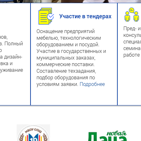
Участие в тендерах
Пред- 
Оснащение предприятий
консул
ов,
мебелью, технологическим
специа
в. Полный
оборудованием и посудой.
семина
р
Участие в государственных и
работе
а дизайн-
муниципальных заказах,
овка и
коммерческие поставки.
луживание
Составление техзадания,
подбор оборудования по
условиям заявки.
Подробнее