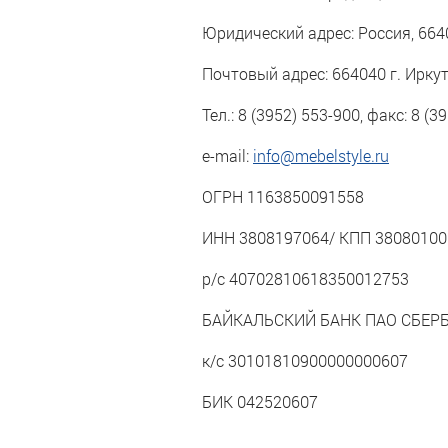
Юридический адрес: Россия, 66400
Почтовый адрес: 664040 г. Иркут
Тел.: 8 (3952) 553-900, факс: 8 (3
e-mail:
info@mebelstyle.ru
ОГРН 1163850091558
ИНН 3808197064/ КПП 38080100
р/с 40702810618350012753
БАЙКАЛЬСКИЙ БАНК ПАО СБЕР
к/с 30101810900000000607
БИК 042520607