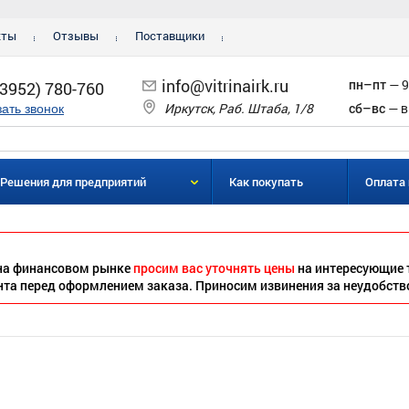
кты
Отзывы
Поставщики
info@vitrinairk.ru
пн–пт
— 9
(3952) 780-760
Иркутск, Раб. Штаба, 1/8
сб–вс
— в
зать звонок
Решения для предприятий
Как покупать
Оплата 
 на финансовом рынке
просим вас уточнять цены
на интересующие 
нта перед оформлением заказа. Приносим извинения за неудобств