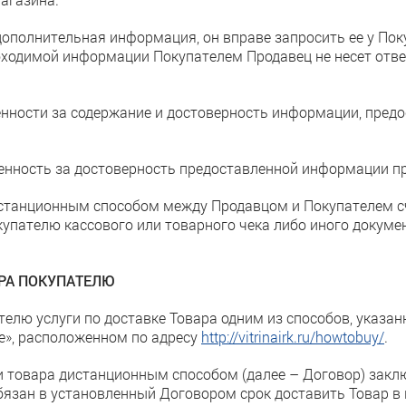
дополнительная информация, он вправе запросить ее у По
бходимой информации Покупателем Продавец не несет отв
венности за содержание и достоверность информации, пред
твенность за достоверность предоставленной информации п
истанционным способом между Продавцом и Покупателем 
пателю кассового или товарного чека либо иного докуме
АРА ПОКУПАТЕЛЮ
телю услуги по доставке Товара одним из способов, указа
те», расположенном по адресу
http://vitrinairk.ru/howtobuy/
.
и товара дистанционным способом (далее – Договор) закл
бязан в установленный Договором срок доставить Товар в 