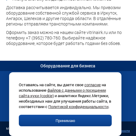
Доставка рассчитывается индивидуально. Мы привозим
оборудование собственной службой сервиса в Иркутск,
Ангарск, Шелехов и другие города области. В отдалённые
регионы отправляем транспортными компаниями.
Оформить заказ можно на нашем сайте vitrinairk.ru или по
телефону +7 (3952) 780-760. Выбирайте надёжное
оборудование, которое будет работать годами без сбоев.
Оборудование для бизнеса
Оставаясь на сайте, вы даете свое
согласие
на
использование
файлов с данными о посещении
Иркутск, Раб. Штаба, 1/8 (
схема
)
сайта куки (cookie)
и аналитики Яндекс.Метрики,
+7 (3952)
780-760
необходимых нам для улучшения работы сайта, в
ПН-ПТ 9:00-18:00
соответствии с
Политикой конфиденциальности
.
info@vitrinairk.ru
Принимаю
Публичная оферта
Магазин «Витрина», 1998–2026 г.
Политика конфиденциальности