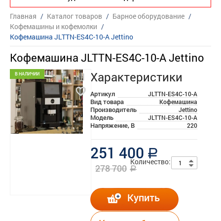
Главная
/
Каталог товаров
/
Барное оборудование
/
Кофемашины и кофемолки
/
Кофемашина JLTTN-ES4C-10-A Jettino
Кофемашина JLTTN-ES4C-10-A Jettino
Характеристики
В НАЛИЧИИ
Артикул
JLTTN-ES4C-10-A
Вид товара
Кофемашина
Производитель
Jettino
Модель
JLTTN-ES4C-10-A
Напряжение, В
220
251 400
a
Количество:
278 700
a
Купить