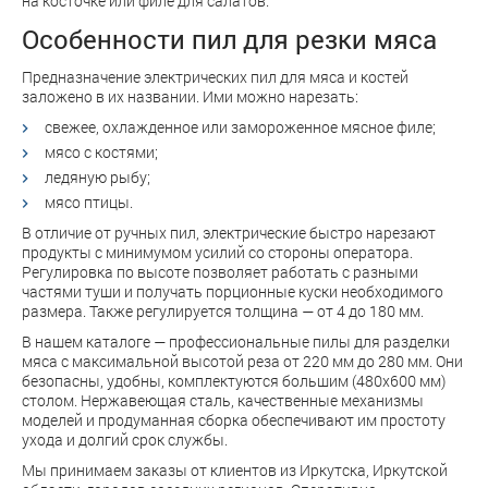
на косточке или филе для салатов.
Особенности пил для резки мяса
Предназначение электрических пил для мяса и костей
заложено в их названии. Ими можно нарезать:
свежее, охлажденное или замороженное мясное филе;
мясо с костями;
ледяную рыбу;
мясо птицы.
В отличие от ручных пил, электрические быстро нарезают
продукты с минимумом усилий со стороны оператора.
Регулировка по высоте позволяет работать с разными
частями туши и получать порционные куски необходимого
размера. Также регулируется толщина — от 4 до 180 мм.
В нашем каталоге — профессиональные пилы для разделки
мяса с максимальной высотой реза от 220 мм до 280 мм. Они
безопасны, удобны, комплектуются большим (480х600 мм)
столом. Нержавеющая сталь, качественные механизмы
моделей и продуманная сборка обеспечивают им простоту
ухода и долгий срок службы.
Мы принимаем заказы от клиентов из Иркутска, Иркутской