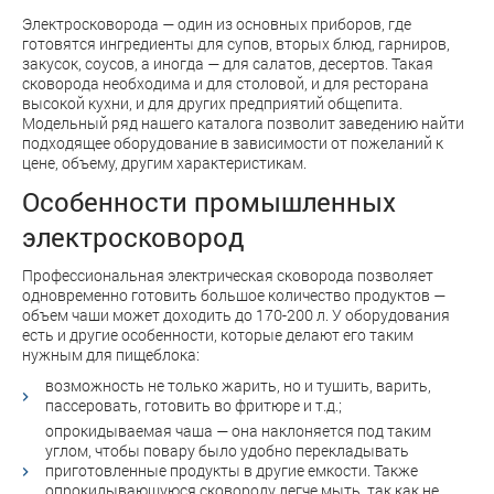
Электросковорода — один из основных приборов, где
готовятся ингредиенты для супов, вторых блюд, гарниров,
закусок, соусов, а иногда — для салатов, десертов. Такая
сковорода необходима и для столовой, и для ресторана
высокой кухни, и для других предприятий общепита.
Модельный ряд нашего каталога позволит заведению найти
подходящее оборудование в зависимости от пожеланий к
цене, объему, другим характеристикам.
Особенности промышленных
электросковород
Профессиональная электрическая сковорода позволяет
одновременно готовить большое количество продуктов —
объем чаши может доходить до 170-200 л. У оборудования
есть и другие особенности, которые делают его таким
нужным для пищеблока:
возможность не только жарить, но и тушить, варить,
пассеровать, готовить во фритюре и т.д.;
опрокидываемая чаша — она наклоняется под таким
углом, чтобы повару было удобно перекладывать
приготовленные продукты в другие емкости. Также
опрокидывающуюся сковороду легче мыть, так как не