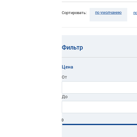
по умолчанию
Сортировать:
п
Фильтр
Цена
От
До
0