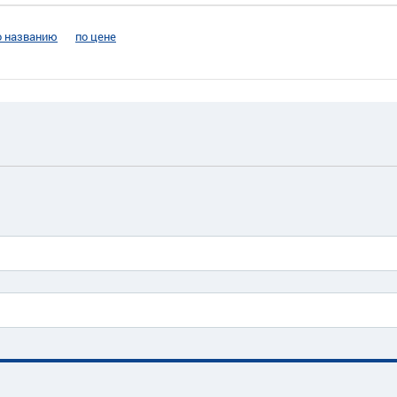
о названию
по цене