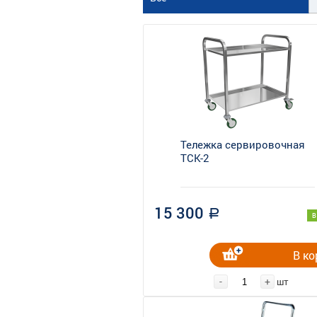
Тележка сервировочная
ТСК-2
15 300
a
В
В ко
-
+
шт