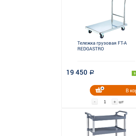
Тележка грузовая FT-A
REDGASTRO
19 450
a
В
В ко
-
+
шт