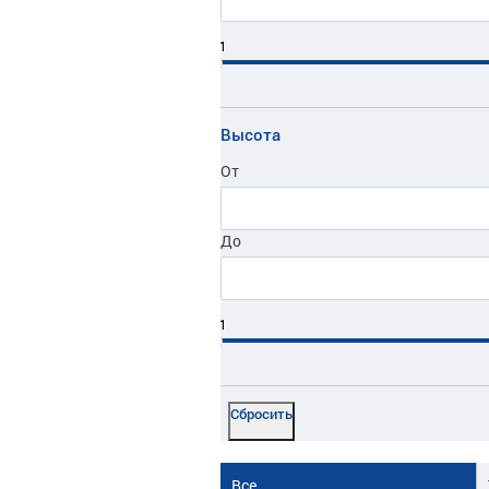
1
Высота
От
До
1
Все