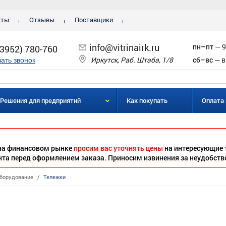
кты
Отзывы
Поставщики
info@vitrinairk.ru
пн–пт
— 9
(3952) 780-760
Иркутск, Раб. Штаба, 1/8
сб–вс
— в
зать звонок
Решения для предприятий
Как покупать
Оплата 
 на финансовом рынке
просим вас уточнять цены
на интересующие 
нта перед оформлением заказа. Приносим извинения за неудобств
борудование
/
Тележки