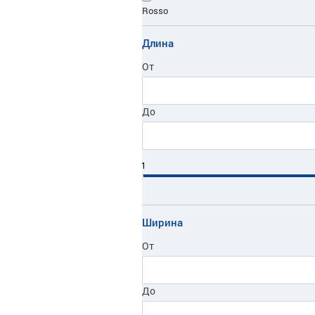
Rosso
VIATTO
Длина
Атеси
От
ЗПМ
До
ПищТех
ЦКТ
1
Ширина
От
До