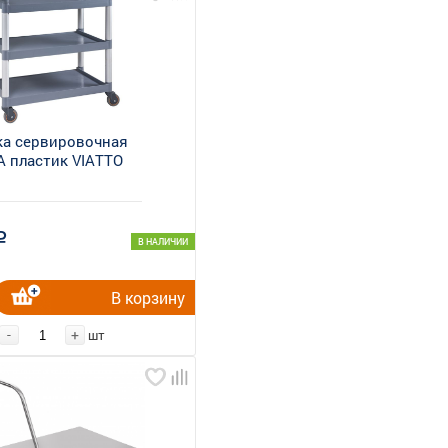
ка сервировочная
A пластик VIATTO
a
В НАЛИЧИИ
В корзину
-
+
шт