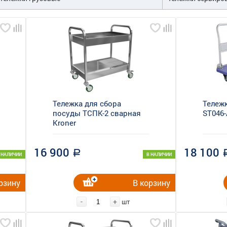
Тележка для сбора
Тележк
посуды ТСПК-2 сварная
ST046
Kroner
16 900
18 100
a
 НАЛИЧИИ
В НАЛИЧИИ
рзину
В корзину
-
+
шт