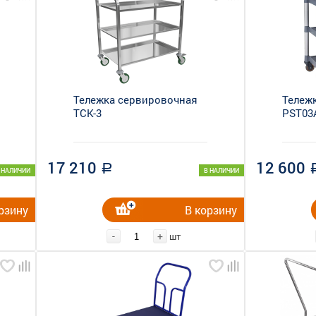
Тележка сервировочная
Тележ
ТСК-3
PST03
17 210
12 600
a
 НАЛИЧИИ
В НАЛИЧИИ
рзину
В корзину
-
+
шт