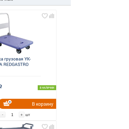
а грузовая YK-
-A REDGASTRO
a
В НАЛИЧИИ
В корзину
-
+
шт