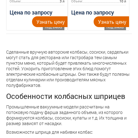
Объем:
3 л
Объем:
10 л
Цена по запросу
Цена по запросу
Узнать цену
Узнать цену
ПОД ЗАКАЗ
ПОД ЗАКАЗ
Сделанные вручную авторские колбасы, сосиски, сардельки
могут стать для ресторана или гастробара тем самым
пунктом меню, который будет привлекать многочисленных
гостей. Ускорить приготовление этих блюд помогут
электрические колбасные шприцы. Они также будут полезны
отделам кулинарии или производителям мясных
полуфабрикатов.
Особенности колбасных шприцев
Промышленные вакуумные модели рассчитаны на
потоковую подачу фарша заданного объема, из которого
формируются колбасы, сосиски, купаты и т.д. Их толщина и
размер зависят от насадки.
Возможности шприца для набивки колбас: