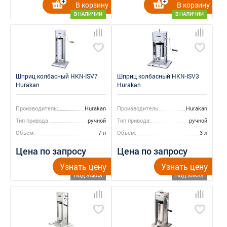
В корзину
В корзину
В НАЛИЧИИ
В НАЛИЧИИ
Шприц колбасный HKN-ISV7
Шприц колбасный HKN-ISV3
Hurakan
Hurakan
Производитель:
Hurakan
Производитель:
Hurakan
Тип привода:
ручной
Тип привода:
ручной
Объем:
7 л
Объем:
3 л
Цена по запросу
Цена по запросу
Узнать цену
Узнать цену
ПОД ЗАКАЗ
ПОД ЗАКАЗ