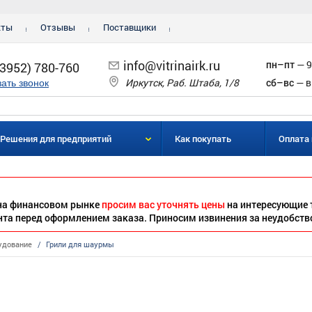
кты
Отзывы
Поставщики
info@vitrinairk.ru
пн–пт
— 9
(3952) 780-760
Иркутск, Раб. Штаба, 1/8
сб–вс
— в
зать звонок
Решения для предприятий
Как покупать
Оплата 
 на финансовом рынке
просим вас уточнять цены
на интересующие 
нта перед оформлением заказа. Приносим извинения за неудобств
удование
/
Грили для шаурмы