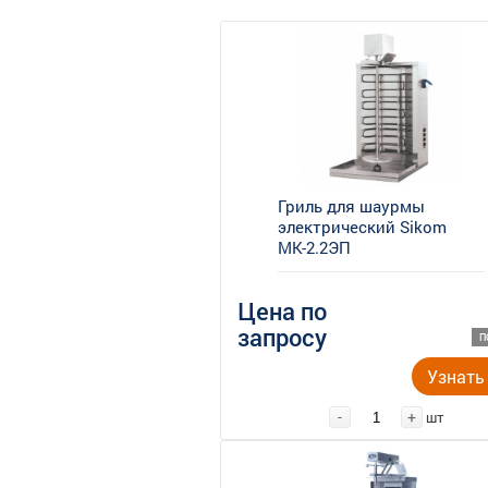
Гриль для шаурмы
электрический Sikom
МК-2.2ЭП
Цена по
запросу
П
Узнать
-
+
шт