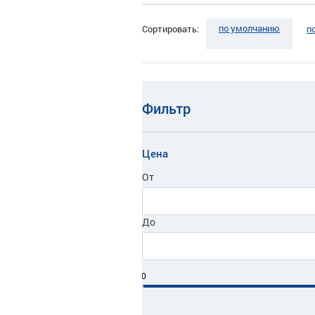
по умолчанию
Сортировать:
п
Фильтр
Цена
От
До
0