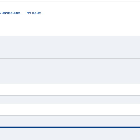
о названию
по цене