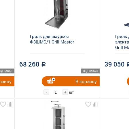
Гриль для шаурмы
Гриль
Ф3ШМС/1 Grill Master
элект
Grill M
68 260
39 050
a
ОД ЗАКАЗ
ПОД ЗАКАЗ
рзину
В корзину
-
+
шт