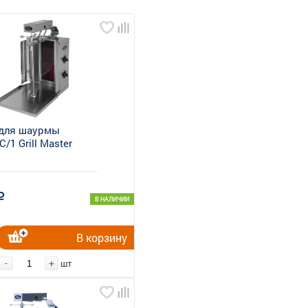
 для шаурмы
1 Grill Master
a
В НАЛИЧИИ
В корзину
-
+
шт