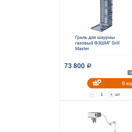
Гриль для шаурмы
газовый Ф3ШМГ Grill
Master
73 800
a
П
В ко
-
+
шт