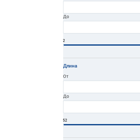
До
2
Длина
От
До
152