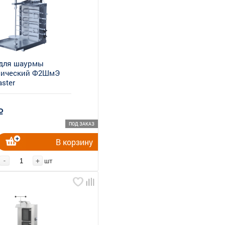
 для шаурмы
рический Ф2ШмЭ
aster
a
ПОД ЗАКАЗ
В корзину
-
+
шт