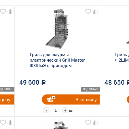
Гриль для шаурмы
Гриль
электрический Grill Master
Ф2ШМС/
Ф3ШмЭ с приводом
49 600
48 650
a
ОД ЗАКАЗ
ПОД ЗАКАЗ
 цену
В корзину
-
+
шт