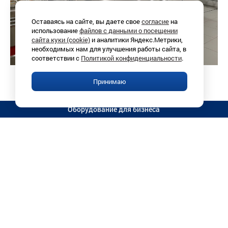
Оставаясь на сайте, вы даете свое
согласие
на
использование
файлов с данными о посещении
сайта куки (cookie)
и аналитики Яндекс.Метрики,
необходимых нам для улучшения работы сайта, в
соответствии с
Политикой конфиденциальности
.
Принимаю
Оборудование для бизнеса
Иркутск, Раб. Штаба, 1/8 (
схема
)
+7 (3952)
780-760
ПН-ПТ 9:00-18:00
info@vitrinairk.ru
Публичная оферта
Магазин «Витрина», 1998–2026 г.
Политика конфиденциальности