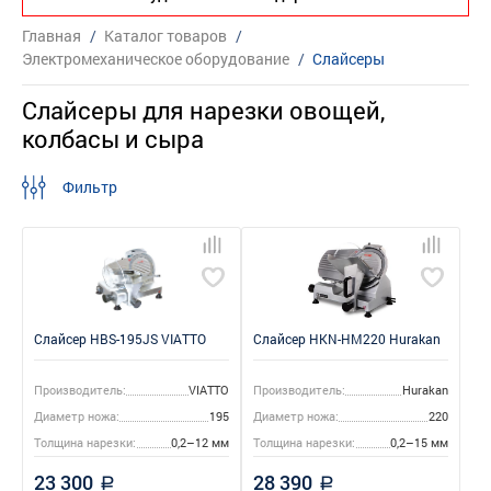
Главная
/
Каталог товаров
/
Электромеханическое оборудование
/
Слайсеры
Слайсеры для нарезки овощей,
колбасы и сыра
Фильтр
Слайсер HBS-195JS VIATTO
Слайсер HKN-HM220 Hurakan
Производитель:
VIATTO
Производитель:
Hurakan
Диаметр ножа:
195
Диаметр ножа:
220
Толщина нарезки:
0,2–12 мм
Толщина нарезки:
0,2–15 мм
23 300
28 390
a
a