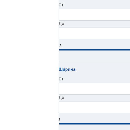
микс
От
жесть
нерж. сталь/резина
До
коррозион. сталь
пластик/стекло
18
Ширина
От
До
3