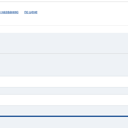
о названию
по цене