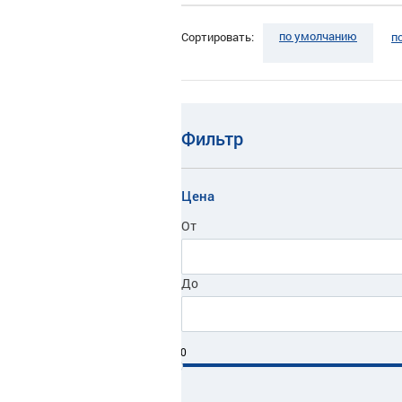
по умолчанию
Сортировать:
п
Фильтр
Цена
От
До
0