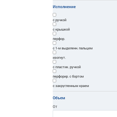
MGprof
Исполнение
MGSteel
с ручкой
MMD
с крышкой
P.L. - Proff Chef Line
перфор.
P.L. ProffCuisine
с 1-м выделенн. пальцем
Paderno
изогнут.
Phibo
с пластик. ручкой
PL
перфорир. с бортом
Plast team
с закругленным краем
ProHotel
электронный
Объем
Restola
с ситом
От
Tellier
Vin Bouquet