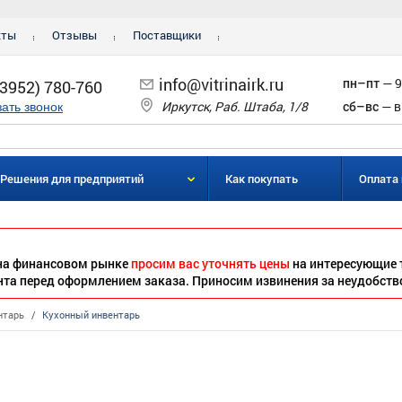
кты
Отзывы
Поставщики
info@vitrinairk.ru
пн–пт
— 9
(3952) 780-760
Иркутск, Раб. Штаба, 1/8
сб–вс
— в
зать звонок
Решения для предприятий
Как покупать
Оплата 
 на финансовом рынке
просим вас уточнять цены
на интересующие 
нта перед оформлением заказа. Приносим извинения за неудобств
нтарь
/
Кухонный инвентарь