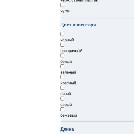
нерж. сталь/пластик
чугун
бамбук
Цвет инвентаря
металл
черный
пластик/металл
прозрачный
сталь
белый
нерж.
зеленый
нерж.сталь/пластик
красный
силикон
синий
дерево/нерж
серый
резина
бежевый
массив бука
белый
Длина
металл/пластик