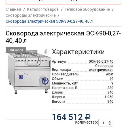
Главная
/
Каталог товаров
/
Тепловое оборудование
/
Сковороды электрические
/
Сковорода электрическая ЭСК-90-0,27-40, 40 л
Сковорода электрическая ЭСК-90-0,27-
40, 40 л
Характеристики
ПОД ЗАКАЗ
Артикул
ЭСК-90-0,27-40
Сковорода
Вид товара
электрическая
Производитель
Abat
Объем
40
Мощность, кВт
9
Напряжение, В
380
Длина
840
Ширина
1 050
Высота
940
164 512
a
Количество: