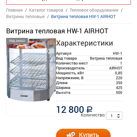
Главная
/
Каталог товаров
/
Тепловое оборудование
/
Витрины тепловые
/
Витрина тепловая HW-1 AIRHOT
Витрина тепловая HW-1 AIRHOT
Характеристики
ПОД ЗАКАЗ
Артикул
HW-1
Вид товара
Витрина тепловая
Количество мест
1
Производитель
AIRHOT
Мощность, кВт
0,85
Напряжение, В
220
Длина
350
Ширина
425
Высота
500
12 800
a
Количество:
Купить