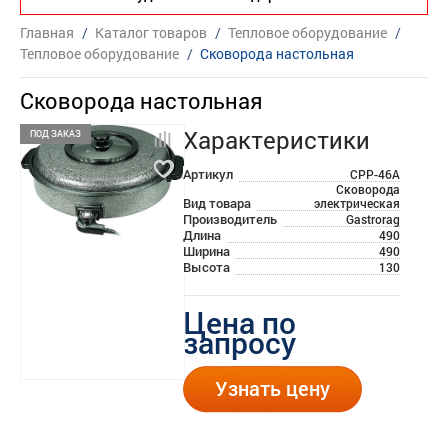
Главная
/
Каталог товаров
/
Тепловое оборудование
/
Тепловое оборудование
/
Сковорода настольная
Сковорода настольная
Характеристики
ПОД ЗАКАЗ
Артикул
CPP-46A
Сковорода
Вид товара
электрическая
Производитель
Gastrorag
Длина
490
Ширина
490
Высота
130
Цена по
запросу
Узнать цену