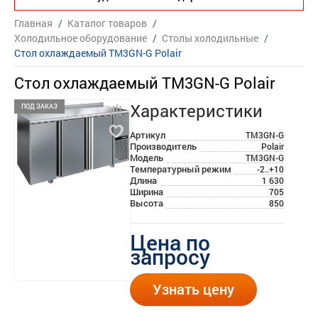
Главная
/
Каталог товаров
/
Холодильное оборудование
/
Столы холодильные
/
Стол охлаждаемый TM3GN-G Polair
Стол охлаждаемый TM3GN-G Polair
Характеристики
ПОД ЗАКАЗ
Артикул
TM3GN-G
Производитель
Polair
Модель
TM3GN-G
Температурный режим
-2..+10
Длина
1 630
Ширина
705
Высота
850
Цена по
запросу
Узнать цену