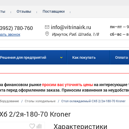
кты
Отзывы
Поставщики
info@vitrinairk.ru
пн–пт
— 9
(3952) 780-760
Иркутск, Раб. Штаба, 1/8
сб–вс
— в
зать звонок
Решения для предприятий
Как покупать
Оплата 
 на финансовом рынке
просим вас уточнять цены
на интересующие 
нта перед оформлением заказа. Приносим извинения за неудобств
борудование
/
Столы холодильные
/
Стол охлаждаемый СХб 2/2я-180-70 Kroner
б 2/2я-180-70 Kroner
Характеристики