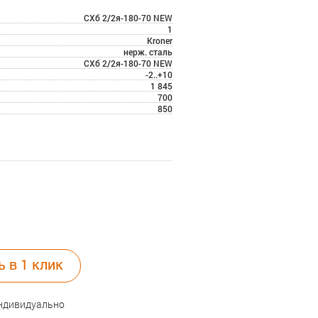
СХб 2/2я-180-70 NEW
1
Kroner
нерж. сталь
СХб 2/2я-180-70 NEW
-2..+10
1 845
700
850
ь в 1 клик
индивидуально