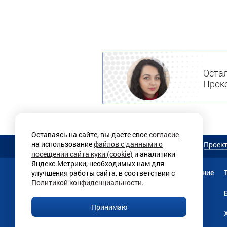
Остал
Проко
Оставаясь на сайте, вы даете свое
согласие
на использование
файлов с данными о
О магазине
Услуги
Проек
посещении сайта куки (cookie)
и аналитики
Яндекс.Метрики, необходимых нам для
Мебель
Прачечное оборудование
улучшения работы сайта, в соответствии с
Политикой конфиденциальности
.
Текстильная продукция
Принимаю
Линии раздачи