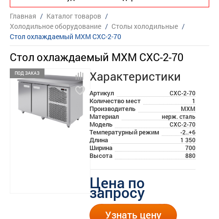
Главная
/
Каталог товаров
/
Холодильное оборудование
/
Столы холодильные
/
Стол охлаждаемый МХМ СХС-2-70
Стол охлаждаемый МХМ СХС-2-70
Характеристики
ПОД ЗАКАЗ
Артикул
СХС-2-70
Количество мест
1
Производитель
МХМ
Материал
нерж. сталь
Модель
СХС-2-70
Температурный режим
-2..+6
Длина
1 350
Ширина
700
Высота
880
Цена по
запросу
Узнать цену