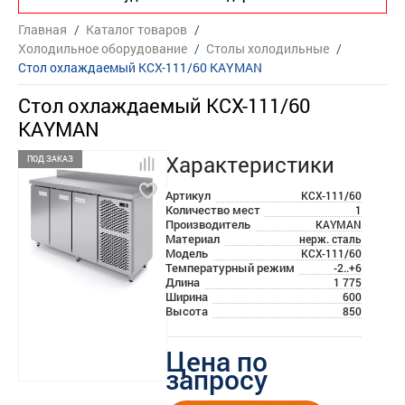
Главная
/
Каталог товаров
/
Холодильное оборудование
/
Столы холодильные
/
Стол охлаждаемый KСХ-111/60 KAYMAN
Стол охлаждаемый KСХ-111/60
KAYMAN
Характеристики
ПОД ЗАКАЗ
Артикул
KСХ-111/60
Количество мест
1
Производитель
KAYMAN
Материал
нерж. сталь
Модель
KСХ-111/60
Температурный режим
-2..+6
Длина
1 775
Ширина
600
Высота
850
Цена по
запросу