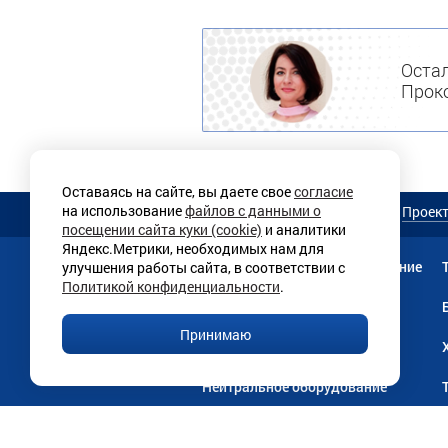
Остал
Проко
Оставаясь на сайте, вы даете свое
согласие
на использование
файлов с данными о
О магазине
Услуги
Проек
посещении сайта куки (cookie)
и аналитики
Яндекс.Метрики, необходимых нам для
Мебель
Прачечное оборудование
улучшения работы сайта, в соответствии с
Политикой конфиденциальности
.
Текстильная продукция
Принимаю
Линии раздачи
Нейтральное оборудование