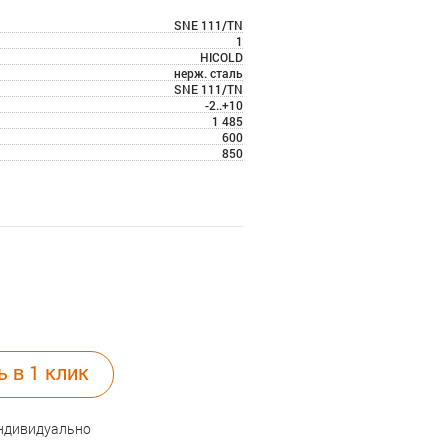
SNE 111/TN
1
HICOLD
нерж. сталь
SNE 111/TN
-2..+10
1 485
600
850
ь в 1 клик
индивидуально