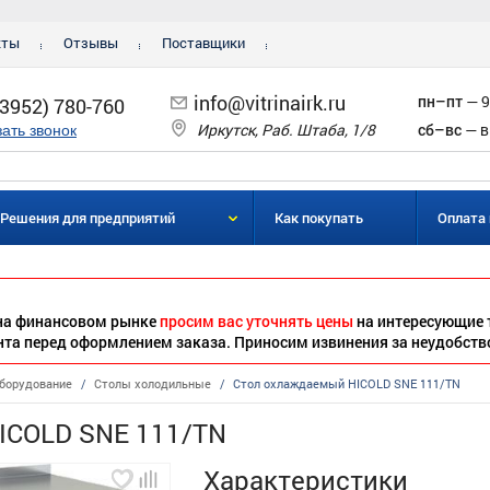
кты
Отзывы
Поставщики
info@vitrinairk.ru
пн–пт
— 9
(3952) 780-760
Иркутск, Раб. Штаба, 1/8
сб–вс
— в
зать звонок
Решения для предприятий
Как покупать
Оплата 
 на финансовом рынке
просим вас уточнять цены
на интересующие 
нта перед оформлением заказа. Приносим извинения за неудобств
борудование
/
Столы холодильные
/
Стол охлаждаемый HICOLD SNE 111/TN
ICOLD SNE 111/TN
Характеристики