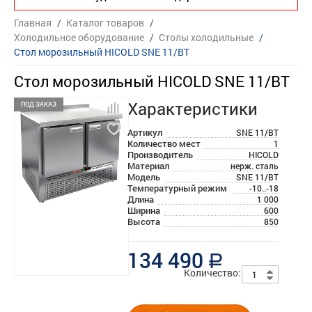
Главная
/
Каталог товаров
/
Холодильное оборудование
/
Столы холодильные
/
Стол морозильный HICOLD SNE 11/BT
Стол морозильный HICOLD SNE 11/BT
Характеристики
ПОД ЗАКАЗ
Артикул
SNE 11/BT
Количество мест
1
Производитель
HICOLD
Материал
нерж. сталь
Модель
SNE 11/BT
Температурный режим
-10..-18
Длина
1 000
Ширина
600
Высота
850
134 490
a
Количество: