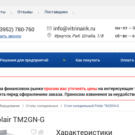
кты
Отзывы
Поставщики
info@vitrinairk.ru
пн–пт
— 9
(3952) 780-760
Иркутск, Раб. Штаба, 1/8
сб–вс
— в
зать звонок
Решения для предприятий
Как покупать
Оплата 
 на финансовом рынке
просим вас уточнять цены
на интересующие 
нта перед оформлением заказа. Приносим извинения за неудобств
борудование
/
Столы холодильные
/
Стол холодильный Polair TM2GN-G
lair TM2GN-G
Характеристики