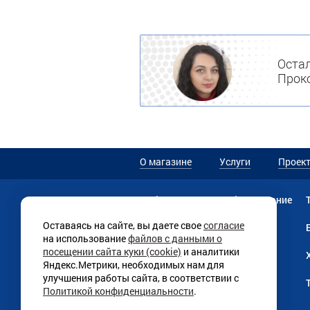
Остал
Проко
О магазине
Услуги
Проек
Мебель
Прачечное оборудование
Оставаясь на сайте, вы даете свое
согласие
Текстильная продукция
на использование
файлов с данными о
посещении сайта куки (cookie)
и аналитики
Линии раздачи
Яндекс.Метрики, необходимых нам для
улучшения работы сайта, в соответствии с
Нейтральное оборудование
Политикой конфиденциальности
.