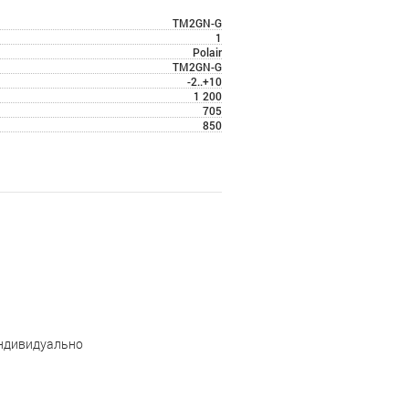
TM2GN-G
1
Polair
TM2GN-G
-2..+10
1 200
705
850
индивидуально