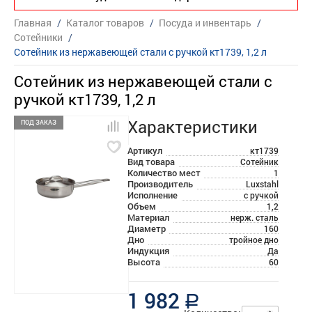
Главная
/
Каталог товаров
/
Посуда и инвентарь
/
Сотейники
/
Сотейник из нержавеющей стали с ручкой кт1739, 1,2 л
Сотейник из нержавеющей стали с
ручкой кт1739, 1,2 л
Характеристики
ПОД ЗАКАЗ
Артикул
кт1739
Вид товара
Сотейник
Количество мест
1
Производитель
Luxstahl
Исполнение
с ручкой
Объем
1,2
Материал
нерж. сталь
Диаметр
160
Дно
тройное дно
Индукция
Да
Высота
60
1 982
a