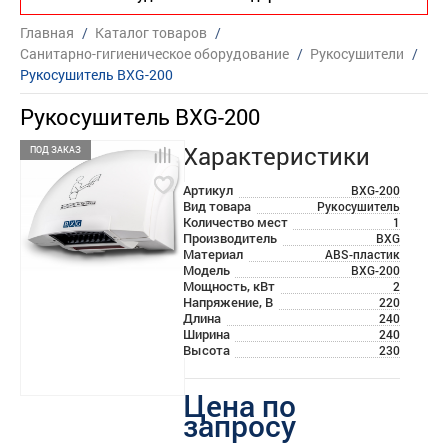
Главная
/
Каталог товаров
/
Санитарно-гигиеническое оборудование
/
Рукосушители
/
Рукосушитель BXG-200
Рукосушитель BXG-200
Характеристики
ПОД ЗАКАЗ
Артикул
BXG-200
Вид товара
Рукосушитель
Количество мест
1
Производитель
BXG
Материал
ABS-пластик
Модель
BXG-200
Мощность, кВт
2
Напряжение, В
220
Длина
240
Ширина
240
Высота
230
Цена по
запросу