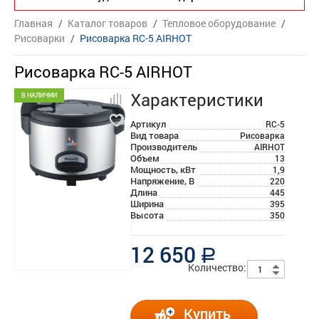
Главная
/
Каталог товаров
/
Тепловое оборудование
/
Рисоварки
/
Рисоварка RC-5 AIRHOT
Рисоварка RC-5 AIRHOT
Характеристики
В НАЛИЧИИ
Артикул
RC-5
Вид товара
Рисоварка
Производитель
AIRHOT
Объем
13
Мощность, кВт
1,9
Напряжение, В
220
Длина
445
Ширина
395
Высота
350
12 650
a
Количество:
Купить