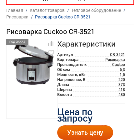
Главная
/
Каталог товаров
/
Тепловое оборудование
/
Рисоварки
/
Рисоварка Cuckoo CR-3521
Рисоварка Cuckoo CR-3521
Характеристики
ПОД ЗАКАЗ
Артикул
CR-3521
Вид товара
Рисоварка
Производитель
Cuckoo
Объем
6,3
Мощность, кВт
1,5
Напряжение, В
220
Длина
373
Ширина
418
Высота
480
Цена по
запросу
Узнать цену