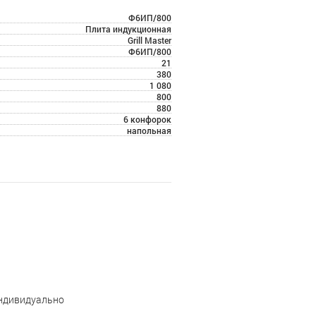
Ф6ИП/800
Плита индукционная
Grill Master
Ф6ИП/800
21
380
1 080
800
880
6 конфорок
напольная
индивидуально