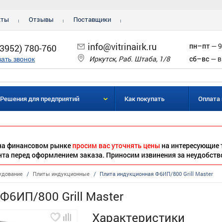
кты
Отзывы
Поставщики
info@vitrinairk.ru
пн–пт
— 9
(3952) 780-760
Иркутск, Раб. Штаба, 1/8
сб–вс
— в
зать звонок
Решения для предприятий
Как покупать
Оплата 
 на финансовом рынке
просим вас уточнять цены
на интересующие 
нта перед оформлением заказа. Приносим извинения за неудобств
удование
/
Плиты индукционные
/
Плита индукционная Ф6ИП/800 Grill Master
Ф6ИП/800 Grill Master
Характеристики