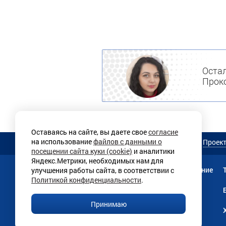
Остал
Проко
Оставаясь на сайте, вы даете свое
согласие
на использование
файлов с данными о
О магазине
Услуги
Проек
посещении сайта куки (cookie)
и аналитики
Яндекс.Метрики, необходимых нам для
Мебель
Прачечное оборудование
улучшения работы сайта, в соответствии с
Политикой конфиденциальности
.
Текстильная продукция
Принимаю
Линии раздачи