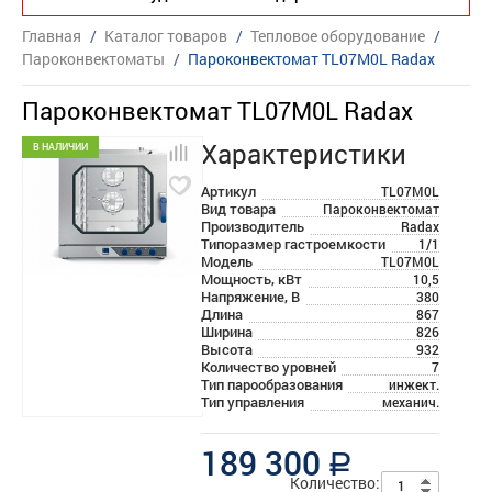
Главная
/
Каталог товаров
/
Тепловое оборудование
/
Пароконвектоматы
/
Пароконвектомат TL07M0L Radax
Пароконвектомат TL07M0L Radax
Характеристики
В НАЛИЧИИ
Артикул
TL07M0L
Вид товара
Пароконвектомат
Производитель
Radax
Типоразмер гастроемкости
1/1
Модель
TL07M0L
Мощность, кВт
10,5
Напряжение, В
380
Длина
867
Ширина
826
Высота
932
Количество уровней
7
Тип парообразования
инжект.
Тип управления
механич.
189 300
a
Количество: