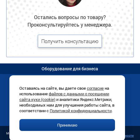
Остались вопросы по товару?
Проконсультируйтесь у менеджера.
Получить консультацию
Оборудование для бизнеса
Оставаясь на сайте, вы даете свое
согласие
на
использование
файлов с данными о посещении
Иркутск, Раб. Штаба, 1/8 (
схема
)
сайта куки (cookie)
и аналитики Яндекс.Метрики,
+7 (3952)
780-760
необходимых нам для улучшения работы сайта, в
ПН-ПТ 9:00-18:00
соответствии с
Политикой конфиденциальности
.
info@vitrinairk.ru
Принимаю
Публичная оферта
Магазин «Витрина», 1998–2026 г.
Политика конфиденциальности