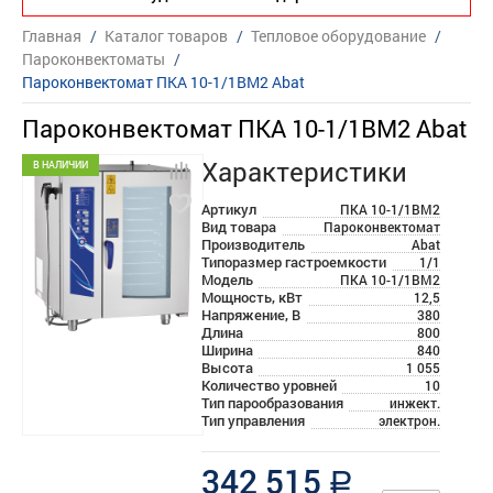
Главная
/
Каталог товаров
/
Тепловое оборудование
/
Пароконвектоматы
/
Пароконвектомат ПКА 10-1/1ВМ2 Abat
Пароконвектомат ПКА 10-1/1ВМ2 Abat
Характеристики
В НАЛИЧИИ
Артикул
ПКА 10-1/1ВМ2
Вид товара
Пароконвектомат
Производитель
Abat
Типоразмер гастроемкости
1/1
Модель
ПКА 10-1/1ВМ2
Мощность, кВт
12,5
Напряжение, В
380
Длина
800
Ширина
840
Высота
1 055
Количество уровней
10
Тип парообразования
инжект.
Тип управления
электрон.
342 515
a