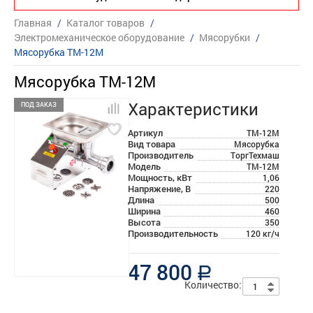
Главная
/
Каталог товаров
/
Электромеханическое оборудование
/
Мясорубки
/
Мясорубка ТМ-12М
Мясорубка ТМ-12М
Характеристики
ПОД ЗАКАЗ
Артикул
ТМ-12М
Вид товара
Мясорубка
Производитель
ТоргТехмаш
Модель
ТМ-12М
Мощность, кВт
1,06
Напряжение, В
220
Длина
500
Ширина
460
Высота
350
Производительность
120 кг/ч
47 800
a
Количество: