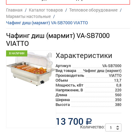
Главная
/
Каталог товаров
/
Тепловое оборудование
/
Мармиты настольные
/
Чафинг диш (мармит) VA-SB7000 VIATTO
Чафинг диш (мармит) VA-SB7000
VIATTO
Характеристики
В НАЛИЧИИ
Артикул
VA-SB7000
Вид товара
Чафинг диш (мармит)
Производитель
VIATTO
Объем
13,7
Мощность, кВт
0,8
Напряжение, В
220
Длина
560
Ширина
350
Высота
380
13 700
a
Количество: