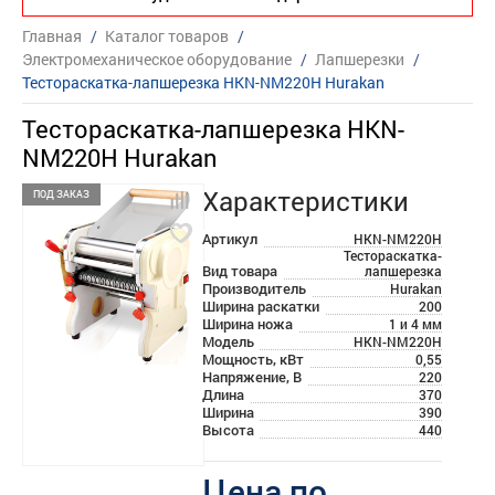
Главная
/
Каталог товаров
/
Электромеханическое оборудование
/
Лапшерезки
/
Тестораскатка-лапшерезка HKN-NM220H Hurakan
Тестораскатка-лапшерезка HKN-
NM220H Hurakan
Характеристики
ПОД ЗАКАЗ
Артикул
HKN-NM220H
Тестораскатка-
Вид товара
лапшерезка
Производитель
Hurakan
Ширина раскатки
200
Ширина ножа
1 и 4 мм
Модель
HKN-NM220H
Мощность, кВт
0,55
Напряжение, В
220
Длина
370
Ширина
390
Высота
440
Цена по