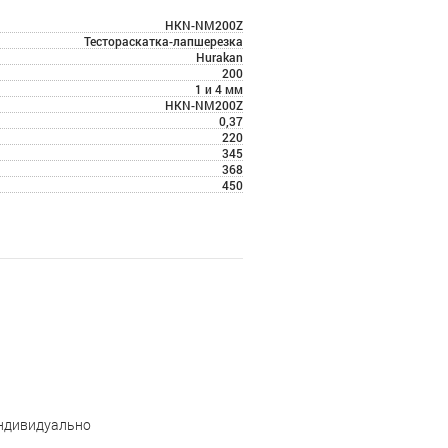
HKN-NM200Z
Тестораскатка-лапшерезка
Hurakan
200
1 и 4 мм
HKN-NM200Z
0,37
220
345
368
450
индивидуально