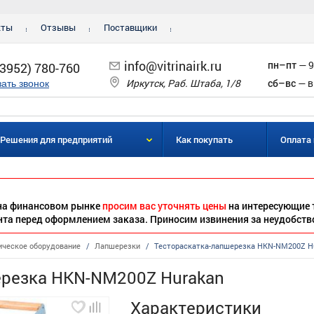
кты
Отзывы
Поставщики
info@vitrinairk.ru
пн–пт
— 9
(3952) 780-760
Иркутск, Раб. Штаба, 1/8
сб–вс
— в
зать звонок
Решения для предприятий
Как покупать
Оплата 
 на финансовом рынке
просим вас уточнять цены
на интересующие 
нта перед оформлением заказа. Приносим извинения за неудобств
ическое оборудование
/
Лапшерезки
/
Тестораскатка-лапшерезка HKN-NM200Z H
ерезка HKN-NM200Z Hurakan
Характеристики