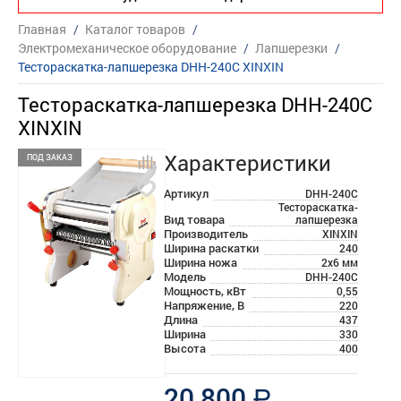
Главная
/
Каталог товаров
/
Электромеханическое оборудование
/
Лапшерезки
/
Тестораскатка-лапшерезка DHH-240С XINXIN
Тестораскатка-лапшерезка DHH-240С
XINXIN
Характеристики
ПОД ЗАКАЗ
Артикул
DHH-240C
Тестораскатка-
Вид товара
лапшерезка
Производитель
XINXIN
Ширина раскатки
240
Ширина ножа
2x6 мм
Модель
DHH-240С
Мощность, кВт
0,55
Напряжение, В
220
Длина
437
Ширина
330
Высота
400
20 800