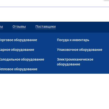
ты
Отзывы
Поставщики
Торговое оборудование
Посуда и инвентарь
Барное оборудование
Упаковочное оборудование
Холодильное оборудование
Электромеханическое
оборудование
Тепловое оборудование
+7 (3952)
780-760
Иркутск, Раб. Штаба, 1/8 (
схема
)
ная оферта
Политика конфиденциальности
Политика в отношении обработ