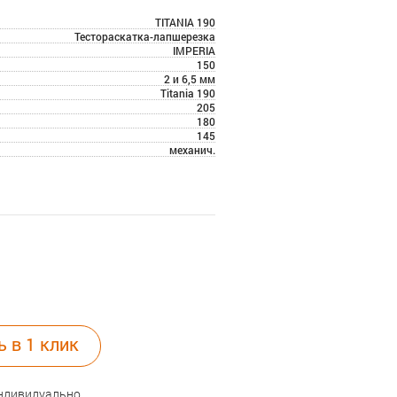
TITANIA 190
Тестораскатка-лапшерезка
IMPERIA
150
2 и 6,5 мм
Titania 190
205
180
145
механич.
ь в 1 клик
индивидуально