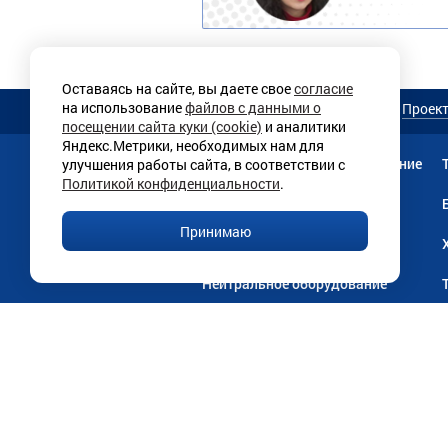
Оставаясь на сайте, вы даете свое
согласие
на использование
файлов с данными о
О магазине
Услуги
Проек
посещении сайта куки (cookie)
и аналитики
Яндекс.Метрики, необходимых нам для
Мебель
Прачечное оборудование
улучшения работы сайта, в соответствии с
Политикой конфиденциальности
.
Текстильная продукция
Принимаю
Линии раздачи
Нейтральное оборудование
Оборудование для бизнеса
© Магазин «Витрина», 1998–2026 г.
Публич