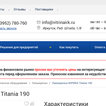
кты
Отзывы
Поставщики
info@vitrinairk.ru
пн–пт
— 9
(3952) 780-760
Иркутск, Раб. Штаба, 1/8
сб–вс
— в
зать звонок
Решения для предприятий
Как покупать
Оплата 
 на финансовом рынке
просим вас уточнять цены
на интересующие 
нта перед оформлением заказа. Приносим извинения за неудобств
ическое оборудование
/
Лапшерезки
/
Лапшерезка IMPERIA Titania 190
Titania 190
Характеристики