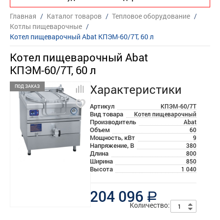
Главная
/
Каталог товаров
/
Тепловое оборудование
/
Котлы пищеварочные
/
Котел пищеварочный Abat КПЭМ-60/7Т, 60 л
Котел пищеварочный Abat
КПЭМ-60/7Т, 60 л
Характеристики
ПОД ЗАКАЗ
Артикул
КПЭМ-60/7Т
Вид товара
Котел пищеварочный
Производитель
Abat
Объем
60
Мощность, кВт
9
Напряжение, В
380
Длина
800
Ширина
850
Высота
1 040
204 096
a
Количество: