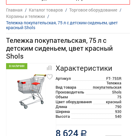
Главная
/
Каталог товаров
/
Торговое оборудование
/
Корзины и тележки
/
Тележка покупательская, 75 л с детским сиденьем, цвет
красный Shols
Тележка покупательская, 75 л с
детским сиденьем, цвет красный
Shols
Характеристики
В НАЛИЧИИ
Артикул
FT- 75SR
Тележка
Вид товара
покупательская
Производитель
Shols
Объем
75
Цвет оборудования
красный
Длина
790
Ширина
930
Высота
540
8 624
a