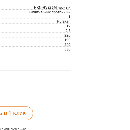
HKN-HVZ35M черный
Кипятильник проточный
1
Hurakan
12
2,5
220
190
240
580
ь в 1 клик
индивидуально