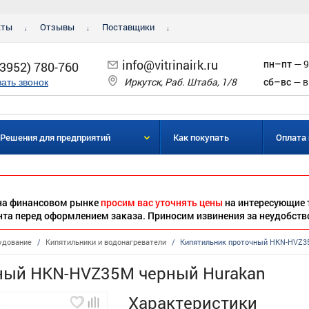
кты
Отзывы
Поставщики
info@vitrinairk.ru
пн–пт
— 9
(3952) 780-760
Иркутск, Раб. Штаба, 1/8
сб–вс
— в
зать звонок
Решения для предприятий
Как покупать
Оплата 
 на финансовом рынке
просим вас уточнять цены
на интересующие 
нта перед оформлением заказа. Приносим извинения за неудобств
удование
/
Кипятильники и водонагреватели
/
Кипятильник проточный HKN-HVZ3
ный HKN-HVZ35M черный Hurakan
Характеристики