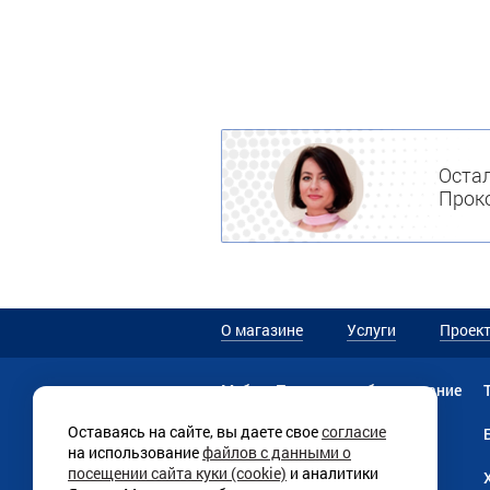
Остал
Проко
О магазине
Услуги
Проек
Мебель
Прачечное оборудование
Оставаясь на сайте, вы даете свое
согласие
Текстильная продукция
на использование
файлов с данными о
посещении сайта куки (cookie)
и аналитики
Линии раздачи