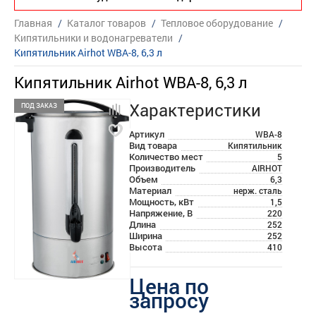
Главная
/
Каталог товаров
/
Тепловое оборудование
/
Кипятильники и водонагреватели
/
Кипятильник Airhot WBA-8, 6,3 л
Кипятильник Airhot WBA-8, 6,3 л
Характеристики
ПОД ЗАКАЗ
Артикул
WBA-8
Вид товара
Кипятильник
Количество мест
5
Производитель
AIRHOT
Объем
6,3
Материал
нерж. сталь
Мощность, кВт
1,5
Напряжение, В
220
Длина
252
Ширина
252
Высота
410
Цена по
запросу