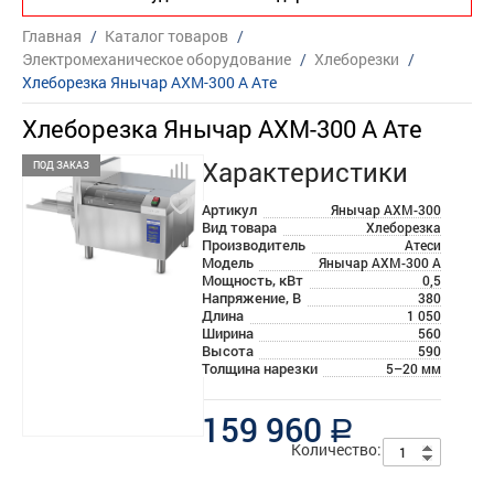
Главная
/
Каталог товаров
/
Электромеханическое оборудование
/
Хлеборезки
/
Хлеборезка Янычар АХМ-300 А Ате
Хлеборезка Янычар АХМ-300 А Ате
Характеристики
ПОД ЗАКАЗ
Артикул
Янычар АХМ-300
Вид товара
Хлеборезка
Производитель
Атеси
Модель
Янычар АХМ-300 А
Мощность, кВт
0,5
Напряжение, В
380
Длина
1 050
Ширина
560
Высота
590
Толщина нарезки
5–20 мм
159 960
a
Количество: