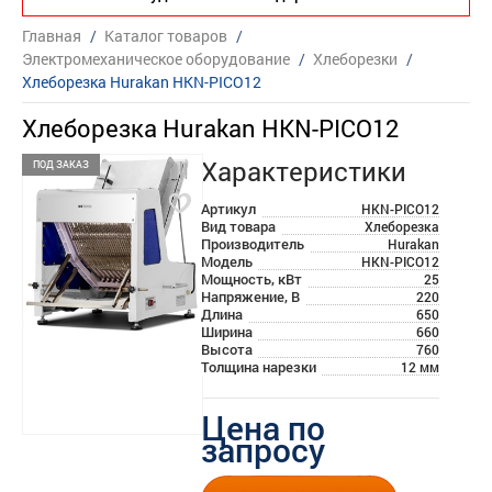
Главная
/
Каталог товаров
/
Электромеханическое оборудование
/
Хлеборезки
/
Хлеборезка Hurakan HKN-PICO12
Хлеборезка Hurakan HKN-PICO12
Характеристики
ПОД ЗАКАЗ
Артикул
HKN-PICO12
Вид товара
Хлеборезка
Производитель
Hurakan
Модель
HKN-PICO12
Мощность, кВт
25
Напряжение, В
220
Длина
650
Ширина
660
Высота
760
Толщина нарезки
12 мм
Цена по
запросу