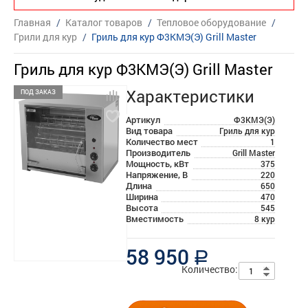
Главная
/
Каталог товаров
/
Тепловое оборудование
/
Грили для кур
/
Гриль для кур Ф3КМЭ(Э) Grill Master
Гриль для кур Ф3КМЭ(Э) Grill Master
Характеристики
ПОД ЗАКАЗ
Артикул
Ф3КМЭ(Э)
Вид товара
Гриль для кур
Количество мест
1
Производитель
Grill Master
Мощность, кВт
375
Напряжение, В
220
Длина
650
Ширина
470
Высота
545
Вместимость
8 кур
58 950
a
Количество: