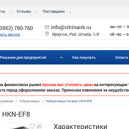
кты
Отзывы
Поставщики
info@vitrinairk.ru
пн–пт
— 9
(3952) 780-760
Иркутск, Раб. Штаба, 1/8
сб–вс
— в
зать звонок
Решения для предприятий
Как покупать
Оплата 
 на финансовом рынке
просим вас уточнять цены
на интересующие 
нта перед оформлением заказа. Приносим извинения за неудобств
удование
/
Чебуречницы
/
Чебуречница Hurakan HKN-EF8
n HKN-EF8
Характеристики