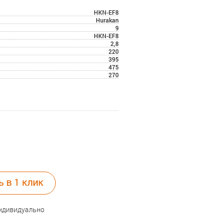
HKN-EF8
Hurakan
9
HKN-EF8
2,8
220
395
475
270
ь в 1 клик
индивидуально