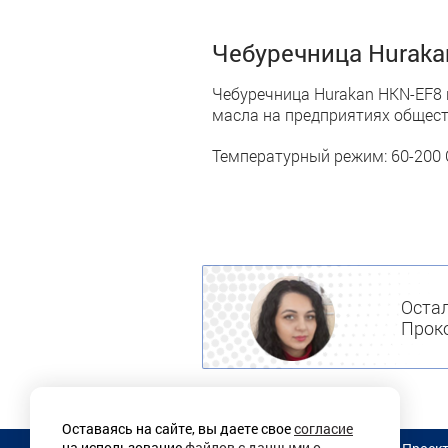
Чебуречница Huraka
Чебуречница Hurakan HKN-EF8 
масла на предприятиях общес
Температурный режим: 60-200 С
Остал
Проко
Оставаясь на сайте, вы даете свое
согласие
на использование
файлов с данными о