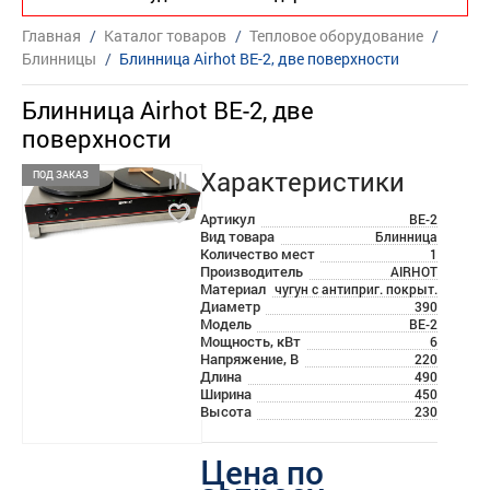
Главная
/
Каталог товаров
/
Тепловое оборудование
/
Блинницы
/
Блинница Airhot BE-2, две поверхности
Блинница Airhot BE-2, две
поверхности
Характеристики
ПОД ЗАКАЗ
Артикул
BE-2
Вид товара
Блинница
Количество мест
1
Производитель
AIRHOT
Материал
чугун с антиприг. покрыт.
Диаметр
390
Модель
BE-2
Мощность, кВт
6
Напряжение, В
220
Длина
490
Ширина
450
Высота
230
Цена по