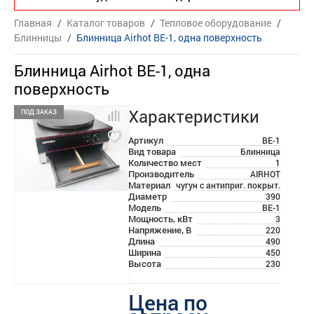
Главная
/
Каталог товаров
/
Тепловое оборудование
/
Блинницы
/
Блинница Airhot BE-1, одна поверхность
Блинница Airhot BE-1, одна
поверхность
Характеристики
ПОД ЗАКАЗ
Артикул
BE-1
Вид товара
Блинница
Количество мест
1
Производитель
AIRHOT
Материал
чугун с антиприг. покрыт.
Диаметр
390
Модель
BE-1
Мощность, кВт
3
Напряжение, В
220
Длина
490
Ширина
450
Высота
230
Цена по